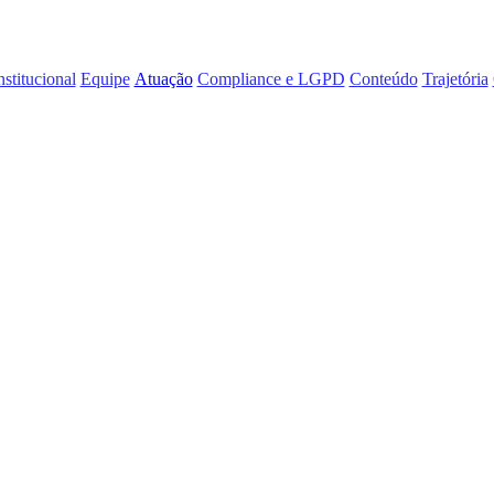
nstitucional
Equipe
Atuação
Compliance e LGPD
Conteúdo
Trajetória
va.
 Proteção de
ernas e implementação de estruturas de integrida