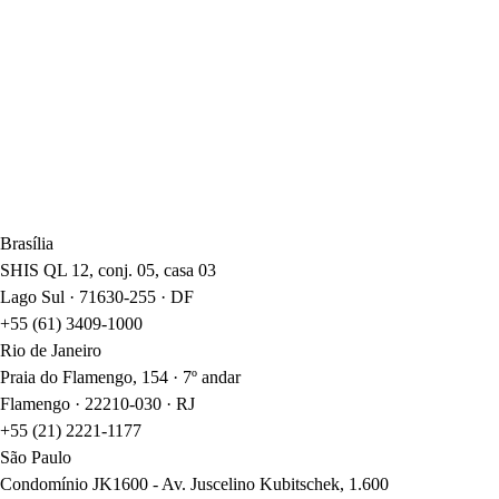
Regulação do setor, internet móvel e expansão de infraestrutura de band
Telecomunicações
Saiba mais →
Consultivo e contencioso trabalhista focado em estratégia para pessoas j
Trabalhista Empresarial
Saiba mais →
Brasília
SHIS QL 12, conj. 05, casa 03
Lago Sul · 71630-255 · DF
+55 (61) 3409-1000
Rio de Janeiro
Praia do Flamengo, 154 · 7º andar
Flamengo · 22210-030 · RJ
+55 (21) 2221-1177
São Paulo
Condomínio JK1600 - Av. Juscelino Kubitschek, 1.600