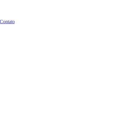
Contato
 Dados
de.