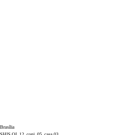
informação e conformidade com a LGPD.
Consultar Documento
Política de Diversidade e Inclusão
Princípios e compromissos do escritório com a promoção da
pluralidade e da equidade.
Consultar Documento
Brasília
SHIS QL 12, conj. 05, casa 03