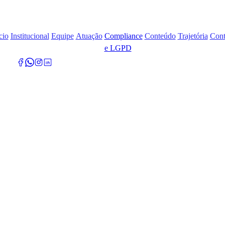
cio
Institucional
Equipe
Atuação
Compliance
Conteúdo
Trajetória
Cont
e LGPD
Compliance e LGPD
Ética, integridade
e governança.
O compliance é o alicerce da nossa confiabilidade. O BFBM mantém
um programa rigoroso de conformidade, com manuais de governança,
treinamentos contínuos e canais de denúncia e transparência. Nossa
gestão é pautada pela ética, garantindo segurança institucional a sócios,
colaboradores e clientes.