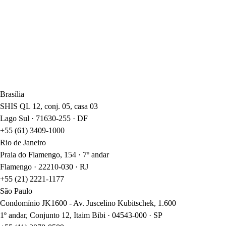
12 de junho de 2026
Dispensa de liquidação prévia na execução de sentença
coletiva e os limites do Tema 1.169 do STJ
Brasília
SHIS QL 12, conj. 05, casa 03
Lago Sul · 71630-255 · DF
+55 (61) 3409-1000
Rio de Janeiro
Praia do Flamengo, 154 · 7º andar
Flamengo · 22210-030 · RJ
+55 (21) 2221-1177
São Paulo
Condomínio JK1600 - Av. Juscelino Kubitschek, 1.600
1º andar, Conjunto 12, Itaim Bibi · 04543-000 · SP