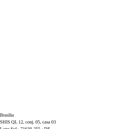
Bacharel em Direito – Universidade do Estado do Rio de
Janeiro (UERJ)
Mestre em Direito Internacional – Universidade do Estado do
Rio de Janeiro (UERJ)
Doutor em Direito Internacional – Universidade do Estado do
Rio de Janeiro (UERJ)
Idiomas
Português
Inglês
Sócia
· Rio de Janeiro
Carmen Beatriz De Lemos Tiburcio Rodrigues
Arbitragem
Brasília
SHIS QL 12, conj. 05, casa 03
Lago Sul · 71630-255 · DF