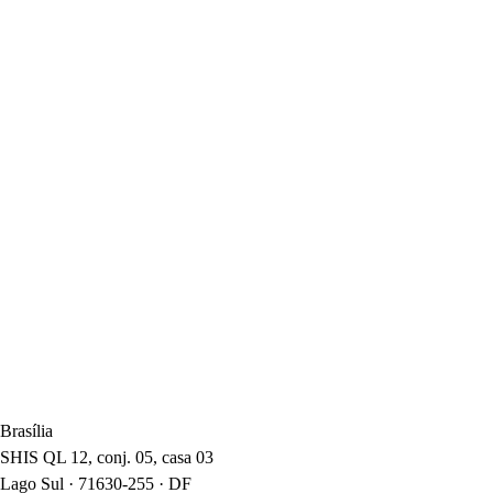
Formação Acadêmica
Bacharel em Direito – Mackenzie
LL.M. – IBMEC-SP
Pós-graduação em Processo Civil – PUC/SP
Idiomas
Português
Inglês
Grego
Italiano
Brasília
SHIS QL 12, conj. 05, casa 03
Lago Sul · 71630-255 · DF