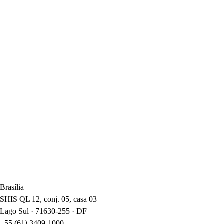
Português (nativo)
Inglês (fluente)
Espanhol
Sócia
· Rio de Janeiro
Ana Paula Gonçalves Pereira De Barcellos
Constitucional
Sócia
· Rio de Janeiro
Karin Basilio Khalili Dannemann
Constitucional
Sócia
· Rio de Janeiro
Luna van Brussel Barroso
Constitucional
Brasília
SHIS QL 12, conj. 05, casa 03
Lago Sul · 71630-255 · DF
+55 (61) 3409-1000